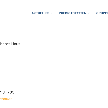
AKTUELLES
PREDIGTSTÄTTEN
GRUPP
hardt-Haus
n
31785
schauen